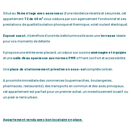
Situé au
3ème
étage avec ascenseur
d’une résidence récente et sécurisée, cet
appartement
T2 de 45 m²
vous séduira par son agencement fonctionnel et ses
prestations de qualité (isolation phonique et thermique, volet roulant électrique).
Exposé ouest
, il bénéficie d’une très belle luminosité avec une
terrasse
idéale
pour vos moments de détente.
Il propose une entrée avec placard, un séjour sur cuisine
aménagée et équipée
et une
salle d’eau spacieuse aux normes PMR
offrant confort et accessibilité.
Une
place de stationnement privative en sous-sol
complète ce bien.
A proximité immédiate des commerces (supermarchés, boulangeries,
pharmacies, restaurants), des transports en commun et des axes principaux,
cet appartement est parfait pour un premier achat, un investissement locatif ou
un pied-à-terre urbain.
Appartement vendu avec bon locataire en place.