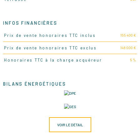
INFOS FINANCIÈRES
155 400 €
Prix de vente honoraires TTC inclus
Caractéristiques
Valeurs
148 000 €
Prix de vente honoraires TTC exclus
5 %
Honoraires TTC à la charge acquéreur
BILANS ÉNERGÉTIQUES
VOIR LE DÉTAIL