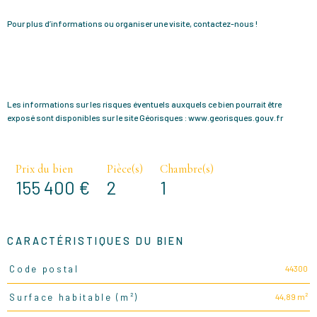
Pour plus d’informations ou organiser une visite, contactez-nous !
Les informations sur les risques éventuels auxquels ce bien pourrait être
exposé sont disponibles sur le site Géorisques : www.georisques.gouv.fr
Prix du bien
Pièce(s)
Chambre(s)
155 400 €
2
1
CARACTÉRISTIQUES DU BIEN
44300
Code postal
Caractéristiques
Valeurs
44,89 m²
Surface habitable (m²)