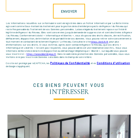
ENVOYER
Les informations recueillies sur ce formulaire sont enregistrées dans un fichier informatisé par La Boite Immo
agissant comme Sous-traitant du traitement pour la gestion de la clientèle/prospects de l'Agence / du Réseau qui
reste Responsable du Traitement de vos Données personnelles. La base légale du traitement repose sur l'intérêt
légitime de l'Agence / du Réseau. Elles sont conservées jusqu'à demande de suppression et sont destinées à l'Agence
/ au Réseau. Conformément à la loi « informatique et libertés », vous disposez des droits d’accès, de rectification,
d’effacement, d’opposition, de limitation et de portabilité de vos données. Vous pouvez retirer votre consentement à
tout moment en contactant directement l’Agence / Le Réseau. Consultez le site
https://cnil.fr/fr
pour plus
d’informations sur vos droits. Si vous estimez, après avoir contacté l'Agence / le Réseau, que vos droits «
Informatique et Libertés » ne sont pas respectés, vous pouvez adresser une réclamation à la CNIL. Nous vous
informons de l’existence de la liste d'opposition au démarchage téléphonique « Bloctel », sur laquelle vous pouvez
vous inscrire ici :
https://www.bloctel.gouv.fr
. Dans le cadre de la protection des Données personnelles, nous vous
invitons à ne pas inscrire de Données sensibles dans le champ de saisie libre.
Ce site est protégé par reCAPTCHA, les
Politiques de Confidentialité
et es
Conditions d'utilisation
de Google s'appliquent.
CES BIENS PEUVENT VOUS
INTÉRESSER