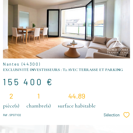
VOIR LE
BIEN
Nantes (44300)
EXCLUSIVITÉ INVESTISSEURS : T2 AVEC TERRASSE ET PARKING
155 400 €
2
1
44.89
pièce(s)
chambre(s)
surface habitable
Sélection
Réf : SPG7102
Sél