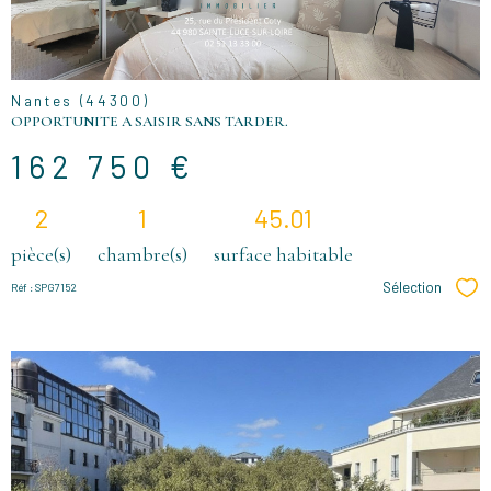
BIEN
Nantes (44300)
OPPORTUNITE A SAISIR SANS TARDER.
162 750 €
2
1
45.01
pièce(s)
chambre(s)
surface habitable
Sélection
Réf : SPG7152
Sél