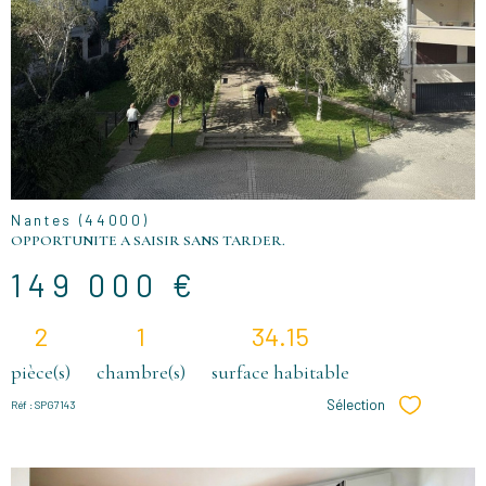
VOIR LE
BIEN
Nantes (44000)
OPPORTUNITE A SAISIR SANS TARDER.
149 000 €
2
1
34.15
pièce(s)
chambre(s)
surface habitable
Sélection
Réf : SPG7143
Sélectionne