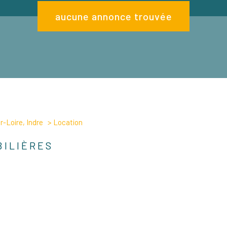
aucune annonce trouvée
-Loire, Indre
Location
BILIÈRES