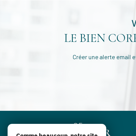
LE BIEN CO
Créer une alerte email e
SE
CONNECTER
Comme beaucoup, notre site