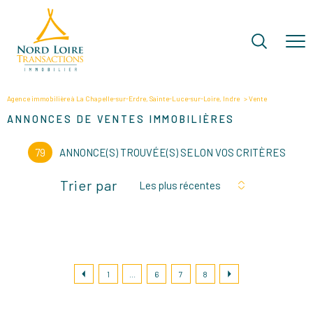
Agence immobilière à La Chapelle-sur-Erdre, Sainte-Luce-sur-Loire, Indre
Vente
ANNONCES DE VENTES IMMOBILIÈRES
79
ANNONCE(S) TROUVÉE(S) SELON VOS CRITÈRES
Trier par
Les plus récentes
1
...
6
7
8