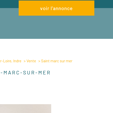
voir l'annonce
-Loire, Indre
Vente
Saint marc sur mer
T-MARC-SUR-MER