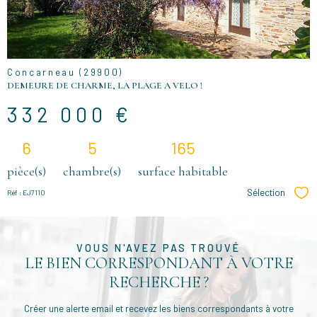
BIEN
Concarneau (29900)
DEMEURE DE CHARME, LA PLAGE A VELO !
332 000 €
6
5
165
pièce(s)
chambre(s)
surface habitable
Sélection
Réf : EJ7110
Sél
VOUS N'AVEZ PAS TROUVÉ
LE BIEN CORRESPONDANT À VOTRE
RECHERCHE ?
Créer une alerte email et recevez les biens correspondants à votre