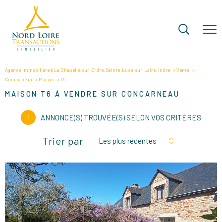
Agence immobilière à La Chapelle-sur-Erdre, Sainte-Luce-sur-Loire, Indre
Vente
Concarneau
Maison
T6
MAISON T6 À VENDRE SUR CONCARNEAU
1
ANNONCE(S) TROUVÉE(S) SELON VOS CRITÈRES
Trier par
Les plus récentes
VOIR LE