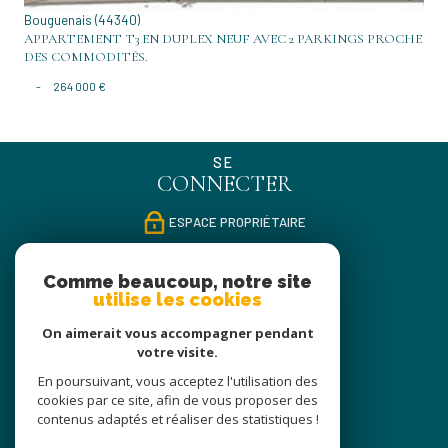
Bouguenais (44340)
APPARTEMENT T3 EN DUPLEX NEUF AVEC 2 PARKINGS PROCHE
DES COMMODITÉS.
-
264 000 €
SE
CONNECTER
ESPACE PROPRIÉTAIRE
NOUS
Comme beaucoup, notre site
SUIVRE
utilise les cookies
On aimerait vous accompagner pendant
votre visite.
NOUS
En poursuivant, vous acceptez l'utilisation des
ADHÉRONS
cookies par ce site, afin de vous proposer des
contenus adaptés et réaliser des statistiques !