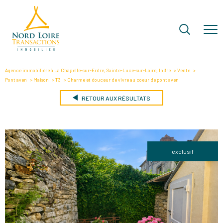
Agence immobilière à La Chapelle-sur-Erdre, Sainte-Luce-sur-Loire, Indre
Vente
Pont aven
Maison
T3
Charme et douceur de vivre au coeur de pont aven
RETOUR AUX RÉSULTATS
exclusif