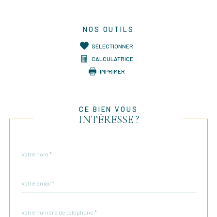
NOS OUTILS
SÉLECTIONNER
CALCULATRICE
IMPRIMER
CE BIEN VOUS
INTÉRESSE ?
Nom
Fieldset
*
par
défaut
email
*
Téléphone
*