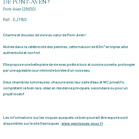
DE PONT-AVEN !
Pont-Aven (29930)
Réf : EJ7160
Charme et douceur de vivre au cœur de Pont-Aven !
Nichée dans la célèbre cité des peintres, cette maison de 83m² en triplex allie
authenticité et confort.
Elle propose une belle pièce de vie avec poêle à bois et cuisine ouverte, prolongée
par une agréable cour intimiste bordée d'un ruisseau.
Deux chambres lumineuses, chacune avec leur salle d'eau et WC privatifs,
complètent ce bien rare, idéal en résidence principale, secondaire ou pour un
projet locatif.
Les informations sur les risques auxquels ce bien pourrait être exposé sont
disponibles sur le site Géorisques :
www.georisques.gouv.fr