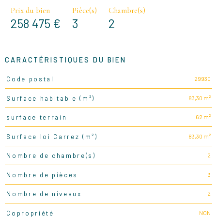
Prix du bien
Pièce(s)
Chambre(s)
258 475 €
3
2
CARACTÉRISTIQUES DU BIEN
29930
Code postal
Caractéristiques
Valeurs
83,30 m²
Surface habitable (m²)
62 m²
surface terrain
83,30 m²
Surface loi Carrez (m²)
2
Nombre de chambre(s)
3
Nombre de pièces
2
Nombre de niveaux
NON
Copropriété