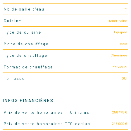
2
Nb de salle d'eau
Américaine
Cuisine
Equipée
Type de cuisine
Bois
Mode de chauffage
Cheminée
Type de chauffage
Individuel
Format de chauffage
OUI
Terrasse
INFOS FINANCIÈRES
258 475 €
Prix de vente honoraires TTC inclus
Caractéristiques
Valeurs
245 000 €
Prix de vente honoraires TTC exclus