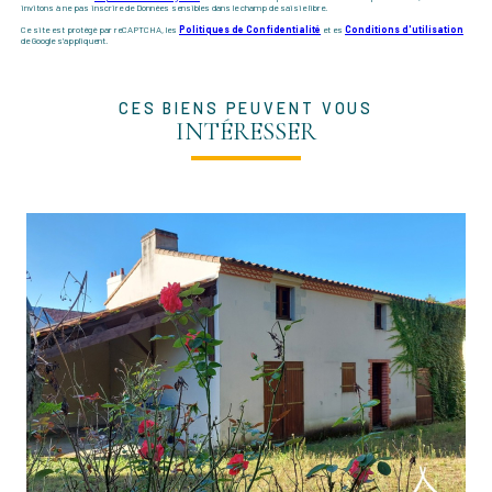
invitons à ne pas inscrire de Données sensibles dans le champ de saisie libre.
Ce site est protégé par reCAPTCHA, les
Politiques de Confidentialité
et es
Conditions d'utilisation
de Google s'appliquent.
CES BIENS PEUVENT VOUS
INTÉRESSER
VOIR LE BIEN