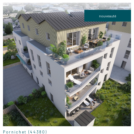
nouveauté
VOIR LE
BIEN
Pornichet (44380)