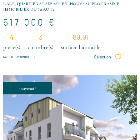
RARE, QUARTIER ST SEBASTIEN, NOUVEAU PROGRAMME
IMMOBILIER DU T2 AU T4.
517 000 €
4
3
89.91
pièce(s)
chambre(s)
surface habitable
Sélection
Réf : JYD-PORNICHET4
Sélectionne
nouveauté
VOIR LE