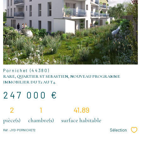
BIEN
Pornichet (44380)
RARE, QUARTIER ST SEBASTIEN, NOUVEAU PROGRAMME
IMMOBILIER DU T2 AU T4.
247 000 €
2
1
41.89
pièce(s)
chambre(s)
surface habitable
Sélection
Réf : JYD-PORNICHET2
Sél