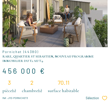
VOIR LE
BIEN
Pornichet (44380)
RARE, QUARTIER ST SEBASTIEN, NOUVEAU PROGRAMME
IMMOBILIER DU T2 AU T4.
456 000 €
3
2
70.11
pièce(s)
chambre(s)
surface habitable
Sélection
Réf : JYD-PORNICHET3
Sél