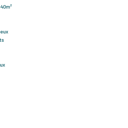
 440m²
deux
ts
eux