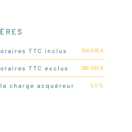
IÈRES
300 675 €
oraires TTC inclus
285 000 €
noraires TTC exclus
5,5 %
 la charge acquéreur