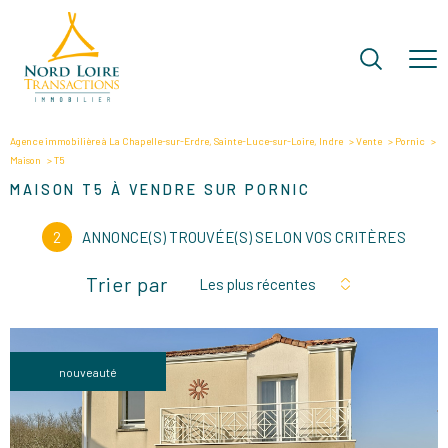
Agence immobilière à La Chapelle-sur-Erdre, Sainte-Luce-sur-Loire, Indre
Vente
Pornic
Maison
T5
MAISON T5 À VENDRE SUR PORNIC
2
ANNONCE(S) TROUVÉE(S) SELON VOS CRITÈRES
Trier par
Les plus récentes
nouveauté
VOIR LE