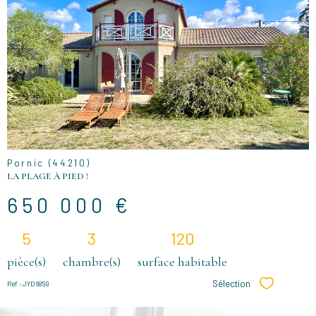
VOIR LE
BIEN
Pornic (44210)
LA PLAGE À PIED !
650 000 €
5
3
120
pièce(s)
chambre(s)
surface habitable
Sélection
Réf : JYD6859
Sélectionne