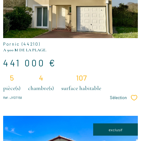
BIEN
Pornic (44210)
A 900 M DE LA PLAGE.
441 000 €
5
4
107
pièce(s)
chambre(s)
surface habitable
Sélection
Réf : JYD7158
Sél
exclusif