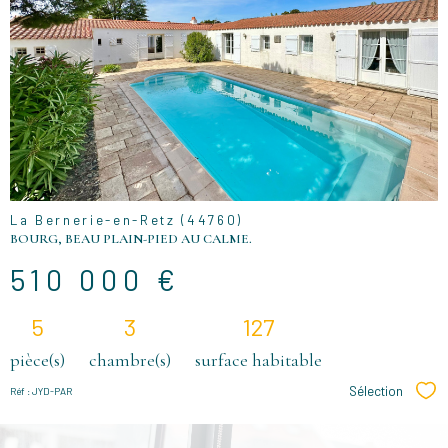
VOIR LE
BIEN
La Bernerie-en-Retz (44760)
BOURG, BEAU PLAIN-PIED AU CALME.
510 000 €
5
3
127
pièce(s)
chambre(s)
surface habitable
Sélection
Réf : JYD-PAR
Sél