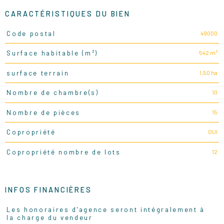
CARACTÉRISTIQUES DU BIEN
49000
Code postal
Caractéristiques
Valeurs
542 m²
Surface habitable (m²)
1,50 ha
surface terrain
10
Nombre de chambre(s)
15
Nombre de pièces
OUI
Copropriété
12
Copropriété nombre de lots
INFOS FINANCIÈRES
Les honoraires d'agence seront intégralement à
Caractéristiques
Valeurs
la charge du vendeur