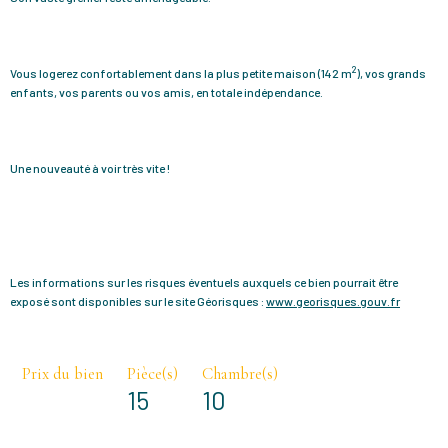
2
Vous logerez confortablement dans la plus petite maison (142 m
), vos grands
enfants, vos parents ou vos amis, en totale indépendance.
Une nouveauté à voir très vite !
Les informations sur les risques éventuels auxquels ce bien pourrait être
exposé sont disponibles sur le site Géorisques :
www.georisques.gouv.fr
Prix du bien
Pièce(s)
Chambre(s)
15
10