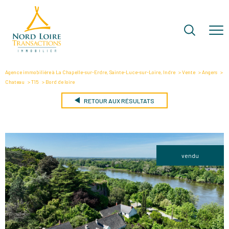
Agence immobilière à La Chapelle-sur-Erdre, Sainte-Luce-sur-Loire, Indre
Vente
Angers
Chateau
T15
Bord de loire
RETOUR AUX RÉSULTATS
vendu