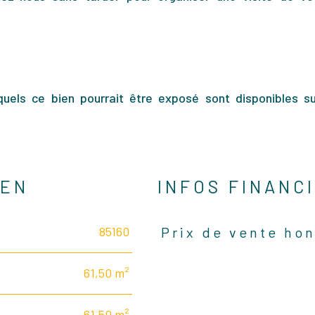
quels ce bien pourrait être exposé sont disponibles su
IEN
INFOS FINANC
85160
Prix de vente hon
Caractéristiques
Valeurs
61,50 m²
61,50 m²