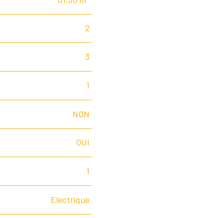
2
3
1
NON
OUI
1
Electrique