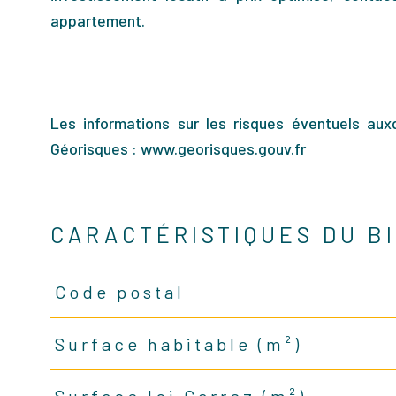
appartement.
Les informations sur les risques éventuels aux
Géorisques : www.georisques.gouv.fr
CARACTÉRISTIQUES DU B
Code postal
Caractéristiques
Valeurs
Surface habitable (m²)
Surface loi Carrez (m²)