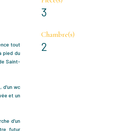
3
Chambre(s)
2
ence tout
à pied du
de Saint-
, d'un wc
vée et un
rche d'un
tre futur