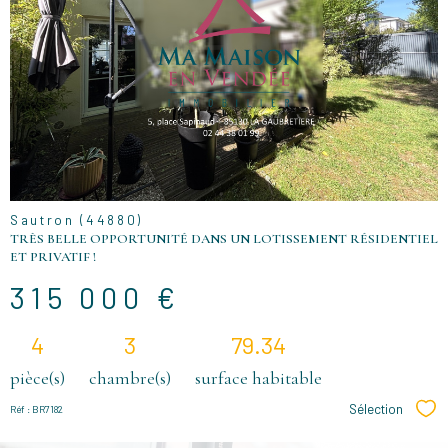
VOIR LE
BIEN
Sautron (44880)
TRÈS BELLE OPPORTUNITÉ DANS UN LOTISSEMENT RÉSIDENTIEL
ET PRIVATIF !
315 000 €
4
3
79.34
pièce(s)
chambre(s)
surface habitable
Sélection
Réf : BR7182
Sél