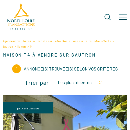
Agence immobilière à La Chapelle-sur-Erdre, Sainte-Luce-sur-Loire, Indre
Vente
Sautron
Maison
T4
MAISON T4 À VENDRE SUR SAUTRON
1
ANNONCE(S) TROUVÉE(S) SELON VOS CRITÈRES
Trier par
Les plus récentes
prix en baisse