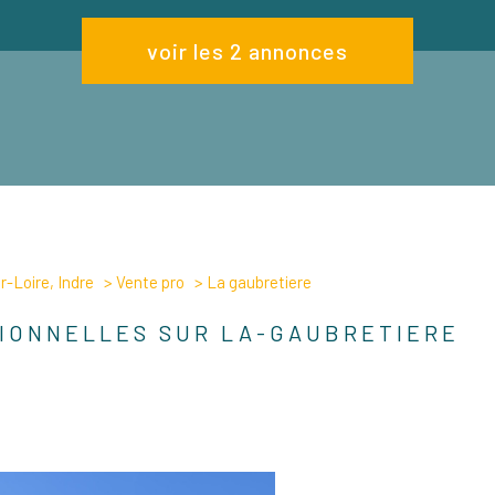
voir les
2
annonces
-Loire, Indre
Vente pro
La gaubretiere
IONNELLES SUR LA-GAUBRETIERE