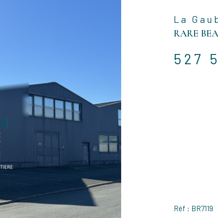
La Gaub
RARE BEA
527 
Réf : BR7119